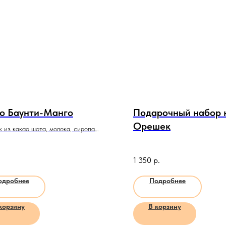
о Баунти-Манго
Подарочный набор 
Орешек
 из какао шота, молока, сиропа
и шоколада.
1 350
р.
одробнее
Подробнее
корзину
В корзину