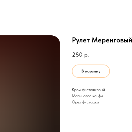
Рулет Меренговый
280
р.
В корзину
Крем фисташковый
Малиновое конфи
Орех фисташка