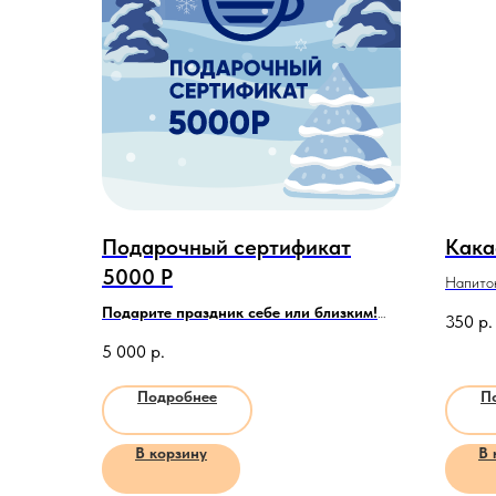
Подарочный сертификат
Кака
5000 Р
Напиток
кокоса 
Подарите праздник себе или близким!
350
р.
Внимание!
Вы можете выбрать два формата
5 000
р.
получения подарочного сертификата:
Подробнее
П
В корзину
В 