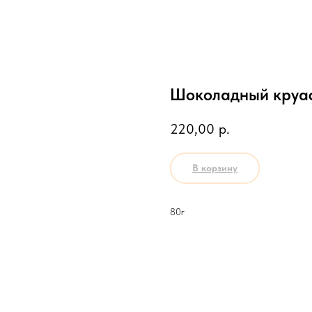
Шоколадный круас
220,00
р.
В корзину
80г